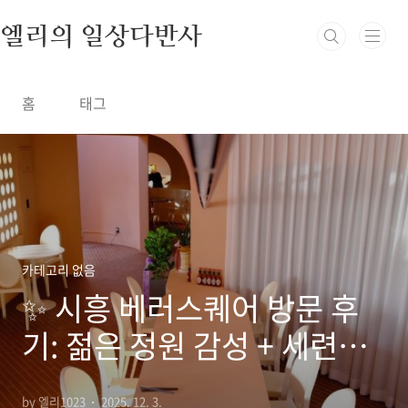
본문 바로가기
엘리의 일상다반사
홈
태그
카테고리 없음
✨ 시흥 베러스퀘어 방문 후
기: 젊은 정원 감성 + 세련된
인테리어, 그리고 블루리본서
by 엘리1023
2025. 12. 3.