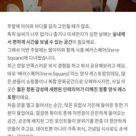
베이 2025 선정까지
주말에 아이와 어디를 갈지 고민될 때가 많죠.
특히 날씨가 너무 덥거나 춥거나 미세먼지가 심한 날에는
실내에
서 편하게 시간을 보낼 수 있는 공간
이 필요해요.
그래서 이번 주말에는 딸아이와 함께 시흥 베러스퀘어(Verre
Square)에 다녀왔습니다.
최근 정말 만족스러운 외식 경험을 하고 와서 공유해보려고 해요.
바로 ‘베러스퀘어(Verre Square)’라는 양식 레스토랑인데요, 많
은 분들이 쇼핑몰이나 복합 문화공간으로 오해하시지만, 사실 이
곳은
젊은 정원 감성에 세련된 인테리어가 더해진 정통 양식 레스
토랑
이에요.
처음 문을 열고 들어서는 순간, 작은 유럽식 가든에 들어온 듯한 기
분이 들었어요. 깔끔한 화이트 톤에 자연광이 은은하게 들어오는
공간, 곳곳에 배치된 그린 포인트들이 분위기를 한층 더 편안하게
만들어 주고요. 데이트뿐 아니라 가족 외식, 기념일 식사로도 손색