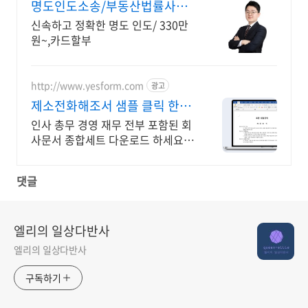
명도인도소송/부동산법률사무
소 명도 전담 변호사 직접상담
신속하고 정확한 명도 인도/ 330만
원~,카드할부
http://www.yesform.com
광고
제소전화해조서 샘플 클릭 한
번, 문서 완성!
인사 총무 경영 재무 전부 포함된 회
사문서 종합세트 다운로드 하세요.
표준화된 문서로 바로 적용
댓글
엘리의 일상다반사
엘리의 일상다반사
구독하기