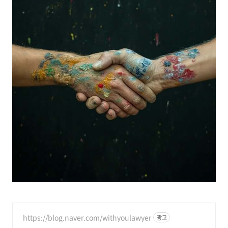
https://blog.naver.com/withyoulawyer
광고