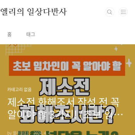
본문 바로가기
엘리의 일상다반사
홈
태그
카테고리 없음
제소전 화해조서 작성 전 꼭
알아야 할 3가지! (초보 임차
인 필독)
by 엘리1023
2024. 4. 4.