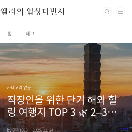
본문 바로가기
엘리의 일상다반사
홈
태그
카테고리 없음
직장인을 위한 단기 해외 힐
링 여행지 TOP 3 🌿 2–3박
으로 충분한 리프레시 코스
by 엘리1023
2025. 11. 24.