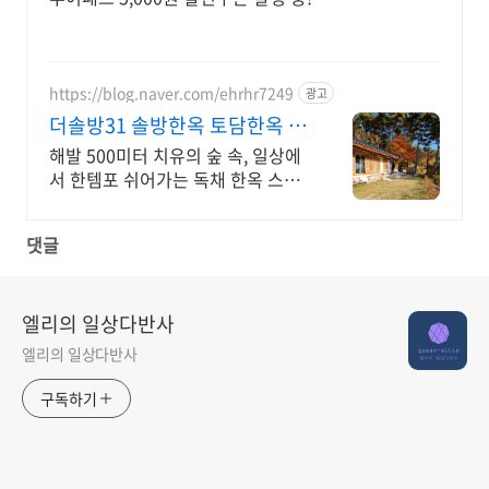
https://blog.naver.com/ehrhr7249
광고
더솔방31 솔방한옥 토담한옥 일
몰 일출이 보이는 힐링숙소
해발 500미터 치유의 숲 속, 일상에
서 한템포 쉬어가는 독채 한옥 스테
이 펜션 야외바베큐장, 빔프로젝트,
화목난로, 일몰일출, 잔디밭, 픽업서
댓글
비스, 와이파이
엘리의 일상다반사
엘리의 일상다반사
구독하기