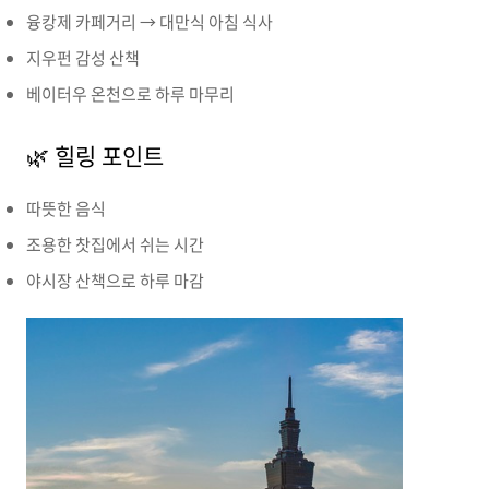
융캉제 카페거리 → 대만식 아침 식사
지우펀 감성 산책
베이터우 온천으로 하루 마무리
🌿 힐링 포인트
따뜻한 음식
조용한 찻집에서 쉬는 시간
야시장 산책으로 하루 마감