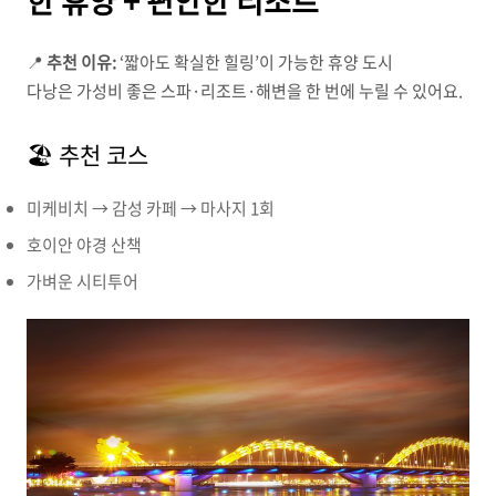
한 휴양 + 편안한 리조트
📍
추천 이유:
‘짧아도 확실한 힐링’이 가능한 휴양 도시
다낭은 가성비 좋은 스파·리조트·해변을 한 번에 누릴 수 있어요.
🏖 추천 코스
미케비치 → 감성 카페 → 마사지 1회
호이안 야경 산책
가벼운 시티투어