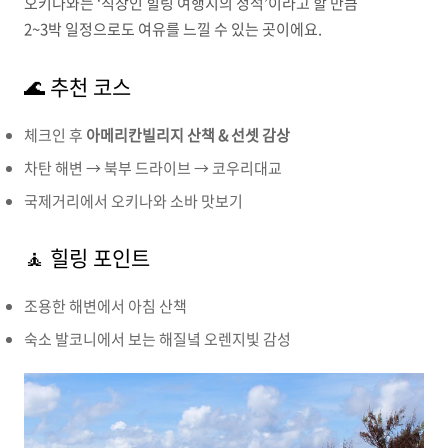
오키나와는 ‘직장인 힐링 여행지의 정석’이라고 할 만큼
2~3박 일정으로도 여유를 느낄 수 있는 곳이에요.
🌊 추천 코스
체크인 후
아메리칸빌리지 산책 & 선셋 감상
차탄 해변 → 북부 드라이브 → 코우리대교
국제거리에서 오키나와 소바 맛보기
🧘 힐링 포인트
조용한 해변에서 아침 산책
숙소 발코니에서 보는 해질녘 오렌지빛 감성