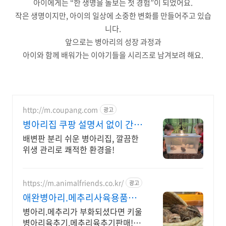
아이에게는 “한 생명을 돌보는 첫 경험”이 되었어요.
작은 생명이지만, 아이의 일상에 소중한 변화를 만들어주고 있습
니다.
앞으로는 병아리의 성장 과정과
아이와 함께 배워가는 이야기들을 시리즈로 남겨보려 해요.
http://m.coupang.com
광고
병아리집 쿠팡 설명서 없이 간편
한 조립
배변판 분리 쉬운 병아리집, 깔끔한
위생 관리로 쾌적한 환경을!
https://m.animalfriends.co.kr/
광고
애완병아리.메추리사육용품판
매 미니메추리 분양
병아리.메추리가 부화되셨다면 키울
병아리육추기.메추리육추기판매! 부