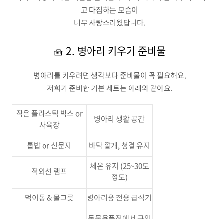
고 다짐하는 모습이
너무 사랑스러웠답니다.
🧺 2. 병아리 키우기 준비물
병아리를 키우려면 생각보다 준비물이 꼭 필요해요.
저희가 준비한 기본 세트는 아래와 같아요.
작은 플라스틱 박스 or
병아리 생활 공간
사육장
톱밥 or 신문지
바닥 깔개, 청결 유지
체온 유지 (25~30도
적외선 램프
정도)
먹이통 & 물그릇
병아리용 전용 급식기
동물용품점에서 구입