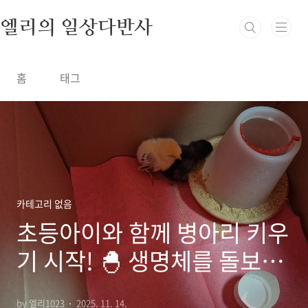
본문 바로가기
엘리의 일상다반사
홈
태그
카테고리 없음
초등아이와 함께 병아리 키우
기 시작! 🐣 생명체를 돌보며
배운 하루하루
by 엘리1023
2025. 11. 14.