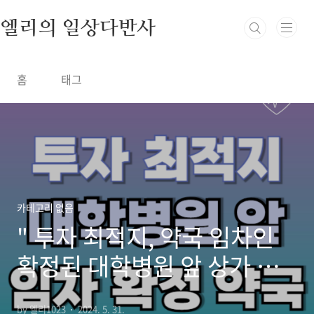
본문 바로가기
엘리의 일상다반사
홈
태그
카테고리 없음
" 투자 최적지, 약국 임차인
확정된 대학병원 앞 상가 정
보 "
by 엘리1023
2024. 5. 31.