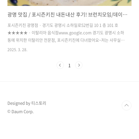
광명 맛집 / 포시즌키친 내돈내산 후기! 브런치모임/데이트 추천장소
포시즌키친 광명점 · 경기도 광명시 소하일로52번길 10 1 층 101 호
★★★★★ · 이탈리아 음식점www.google.com 경기도 광명시 소하
동에 위치한 이탈리안 전문점, 포시즌키친에 다녀왔어요~저는 사무실이
근처라서 여유 있는 어느 날 오전에 예약하고 방문했어요.다녀온 지 얼마
2025. 3. 28.
안 된 것 같은데 사진을 보니 겨울이었네요. ㅋㅋㅋ네이버예약으로 미리
예약하고 가시면 편리하답니다! 매장에 들어서면 보이는 모습인데 너무
1
예쁘죠?디테일하게 신경쓴 부분이 곳곳에 보이더라고요.샹들리에도 너
무 화려했고, 복층이라 층고가 높다 보니 개방감도 좋았어요! 포시즌키
친 시그니처 메뉴는 뇨끼라고 해서 주문해 보았어요.일반적으로 알고 있
던 뇨끼와 달라서 새롭고 신선한 비주얼입니다. ^^맛은 뭐.. 말해 뭐 해요
~~ 순..
Designed by 티스토리
© Daum Corp.