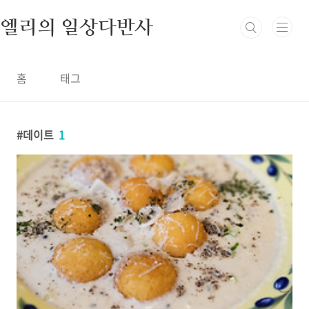
본문 바로가기
엘리의 일상다반사
홈
태그
데이트
1