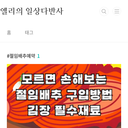
본문 바로가기
엘리의 일상다반사
홈
태그
절임배추예약
1