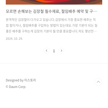
모르면 손해보는 김장철 필수재료, 절임배추 예약 및 구입방법
본격적인 김장철이 다가오고 있습니다.김장에서 가장 중요한 배추는 직
접 절이거나, 절임배추를 구입하는 방법이 있는데요.가장 기본이 되는 질
좋은 배추를 구하는게 김장의 기본이 될 만큼 중요합니다.저도 몇년전에
구입한 절임배추가 모두 물러있어서 모두 폐기했던 경험이 떠오릅니다.
2024. 10. 29.
절임배추 예약 및 구입하는 방법과 김장 필수재료 및 김장 주의할점에 대
해서 함께 알아보겠습니다. 절임배추 구입 및 예약하기김장 준비의 첫 번
1
째 단계는 절임배추를 구입하고 예약하는 것입니다. 절임배추는 김장의
중요한 재료로, 배추를 소금에 절여 김치 담그기 전 미리 준비하는 과정
입니다. 절임배추를 구입하는 방법과 예약하는 과정은 다음과 같습니다.
먼저, 절임배추를 구입할 때는 믿을 수 있는 농장이나 식품 업체를 선택
하는 것이 중요합니다. ..
Designed by 티스토리
© Daum Corp.