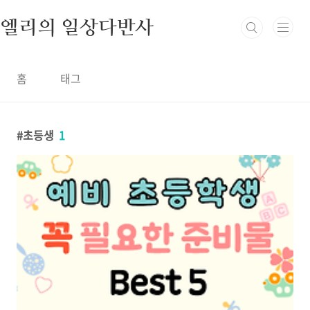
본문 바로가기
엘리의 일상다반사
홈
태그
초등생
1