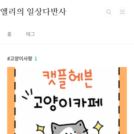
본문 바로가기
엘리의 일상다반사
홈
태그
고양이사랑
1