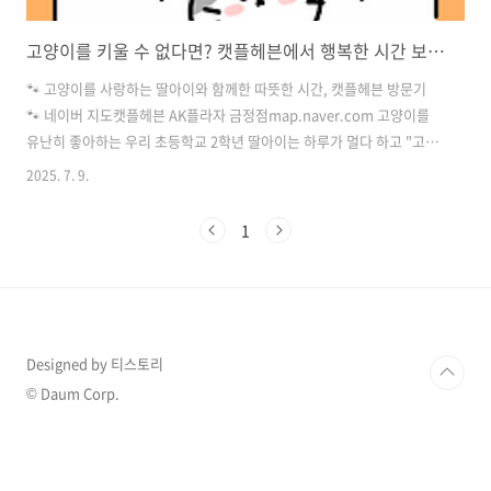
고양이를 키울 수 없다면? 캣플헤븐에서 행복한 시간 보내기
🐾 고양이를 사랑하는 딸아이와 함께한 따뜻한 시간, 캣플헤븐 방문기
🐾 네이버 지도캣플헤븐 AK플라자 금정점map.naver.com 고양이를
유난히 좋아하는 우리 초등학교 2학년 딸아이는 하루가 멀다 하고 "고양
이 키우면 안 돼요?"를 입에 달고 산다.아쉽게도 집의 여러 사정으로 아
2025. 7. 9.
직 고양이를 키울 수는 없지만, 그 마음을 조금이나마 달래주고 싶어서
이번 주말엔 특별한 장소로 발걸음을 옮겼다. 바로 AK플라자 금정점에
1
있는 고양이카페, ‘캣플헤븐’이다. 🚪 문을 열자마자 펼쳐진 천국 같은 풍
경주차를 하고 도착한 캣플헤븐 입구에는 깔끔하고 포근한 분위기의 인
테리어가 펼쳐졌다.입장 전에는 손 소독과 슬리퍼 착용, 그리고 간단한
주의사항을 안내받았는데, 어린아이와 함께인 나로서는 이런 세심한 배
려가 무..
Designed by 티스토리
© Daum Corp.