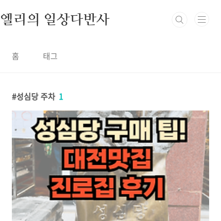
본문 바로가기
엘리의 일상다반사
홈
태그
성심당 주차
1