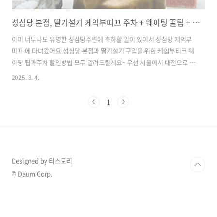
성심당 본점, 딸기설기 케익부띠끄 주차 + 웨이팅 꿀팁 + 대전맛집 진로집 솔직후기!
이미 너무나도 유명한 성심당주변에 축하할 일이 있어서 성심당 케익부
띠끄 에 다녀왔어요.성심당 본점과 딸기설기 구입을 위한 케잌부티크 웨
이팅 팁과주차 할인방법 모두 알려드릴게요~ 우선 서울에서 대전으로 출
발은 평일 오전 8시 30분 정도였어요.출근길 정체와 살짝 맞물린 구간을
2025. 3. 4.
제외하고는 슝슝 달려 대전 도착!성심당 에서 안내하는 주차장이 몇 군데
있는데요,저는 우리들공원 주차장을 이용했어요.아래 지도에서 위치 확
1
인해 보세요~ 네이버 지도우리들공원주차장map.naver.com 입구는
멀리서도 성심당 주차장으로 안내하는 배너가 보여서 찾기 쉽고요, 출
구 방면 모습입니다.입구와 다른 방향으로 출차하게 되니 미리 확인하세
요. ^^ ( 주차 tip! ) 평일 오전 10시 30분 정도에 주차장에 도착했..
Designed by 티스토리
© Daum Corp.