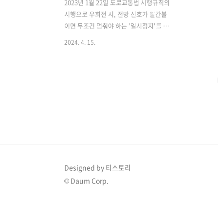
2023년 1월 22일 도로교통법 시행규칙의
시행으로 우회전 시, 전방 신호가 빨간불
이면 무조건 멈춰야 하는 '일시정지'를 해
야 합니다.하지만 다수의 운전자들이 시
2024. 4. 15.
행된 지 1년이 지난 지금에도 여전히 헷갈
려하거나 정확하게 알지 못하는 경우가
있습니다.이로 인한 우회전 사고가 빈번
히 일어나는데요,앞으로 헷갈리지 않도록
우회전 방법을 쉽게 알아보도록 하겠습니
다. 1) 우회전 신호등이 있는 경우 -
[[녹색화살표]] 신호에만 우회전 하기! 2)
우회전 신호등이 없는 경우 - 전방 신호
등이 적색일 때 반.드.시 [[일시정지]] 후
우회전 하기! 3개월의 계도기간 이후에
우회전 신호등 위반 또는 적색신호 시 일
Designed by 티스토리
시정지 위반 했을 경우에 도로교통법에
© Daum Corp.
의거하여 승합차는 7만 원, 승용차는 6만
..