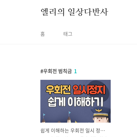
본문 바로가기
엘리의 일상다반사
홈
태그
우회전 범칙금
1
쉽게 이해하는 우회전 일시 정지 방법 / 범칙금은 얼마?