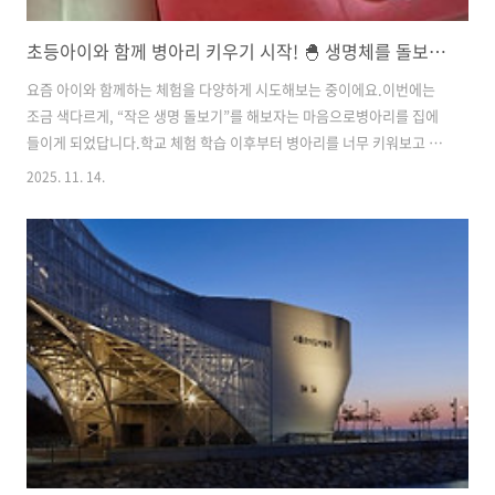
초등아이와 함께 병아리 키우기 시작! 🐣 생명체를 돌보며 배운 하루하루
요즘 아이와 함께하는 체험을 다양하게 시도해보는 중이에요.이번에는
조금 색다르게, “작은 생명 돌보기”를 해보자는 마음으로병아리를 집에
들이게 되었답니다.학교 체험 학습 이후부터 병아리를 너무 키워보고 싶
어하던 아이에게책으로만 보던 생명을 실제로 돌보게 해주고 싶었어요.
2025. 11. 14.
오늘은 병아리를 처음 집에 데려온 날,아이의 반응과 필요한 준비물들을
소개해볼게요.🐣 1. 병아리를 맞이한 첫날병아리를 데리고 오던 날, 아이
는 하루 종일 들떠 있었어요.작은 상자 안에서 삐약삐약 소리를 내는 병
아리를 보며“진짜야? 진짜 살아있는 병아리야?” 하며 신기해하더라고
요.집에 도착하자마자 아이는 병아리에게 이름을 지어줬어요.‘아리' '까
망이’라는 이름을 붙이면서 “우리 삐약이 잘 키우자!” 하고 다짐하는 모
습이너무 사랑스러웠답니..