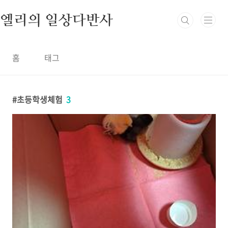
본문 바로가기
엘리의 일상다반사
홈
태그
초등학생체험
3