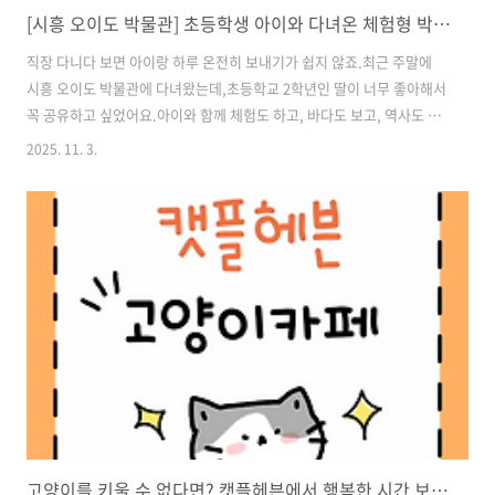
[시흥 오이도 박물관] 초등학생 아이와 다녀온 체험형 박물관 솔직 후기
직장 다니다 보면 아이랑 하루 온전히 보내기가 쉽지 않죠.최근 주말에
시흥 오이도 박물관에 다녀왔는데,초등학교 2학년인 딸이 너무 좋아해서
꼭 공유하고 싶었어요.아이와 함께 체험도 하고, 바다도 보고, 역사도 배
우는 시간이라주말 가족 나들이 장소로 완전 추천이에요.📌 위치: 경기
2025. 11. 3.
도 시흥시 오이도로 332🚗 주차: 무료주차장 완비💡 운영시간: 오전 9시
~오후 6시 / 월요일 휴관 🏛️ 오이도 박물관 소개 ‘시흥 오이도 박물관’은
오이도 선사유적지를 기반으로 만들어진 체험형 역사 박물관이에요.내
부는 크게선사시대 전시관어린이 체험관기획전시실야외 유적공원으로
구성되어 있었어요.특히 어린이 체험관은 초등 저학년 아이들이직접 손
으로 만지고, 돌도끼 만들기나 고고학 발굴 체험 같은 걸 할 수 있어서아
이들이 지루..
고양이를 키울 수 없다면? 캣플헤븐에서 행복한 시간 보내기