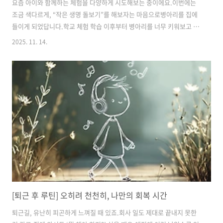
요즘 아이와 함께하는 체험을 다양하게 시도해보는 중이에요.이번에는
조금 색다르게, “작은 생명 돌보기”를 해보자는 마음으로병아리를 집에
들이게 되었답니다.학교 체험 학습 이후부터 병아리를 너무 키워보고 싶
어하던 아이에게책으로만 보던 생명을 실제로 돌보게 해주고 싶었어요.
2025. 11. 14.
오늘은 병아리를 처음 집에 데려온 날,아이의 반응과 필요한 준비물들을
소개해볼게요.🐣 1. 병아리를 맞이한 첫날병아리를 데리고 오던 날, 아이
는 하루 종일 들떠 있었어요.작은 상자 안에서 삐약삐약 소리를 내는 병
아리를 보며“진짜야? 진짜 살아있는 병아리야?” 하며 신기해하더라고
요.집에 도착하자마자 아이는 병아리에게 이름을 지어줬어요.‘아리' '까
망이’라는 이름을 붙이면서 “우리 삐약이 잘 키우자!” 하고 다짐하는 모
습이너무 사랑스러웠답니..
[퇴근 후 루틴] 오히려 천천히, 나만의 회복 시간
퇴근길, 유난히 피곤하게 느껴질 때 있죠.회사 일도 제대로 끝내지 못한